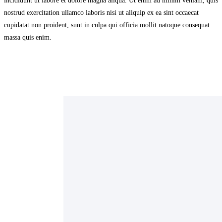
incididunt ut labore et dolore magna aliqua. Ut enim ad minim veniam, quis
nostrud exercitation ullamco laboris nisi ut aliquip ex ea sint occaecat
cupidatat non proident, sunt in culpa qui officia mollit natoque consequat
massa quis enim.