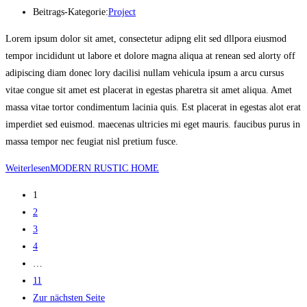
Beitrags-Kategorie:
Project
Lorem ipsum dolor sit amet, consectetur adipng elit sed dllpora eiusmod
tempor incididunt ut labore et dolore magna aliqua at renean sed alorty off
adipiscing diam donec lory dacilisi nullam vehicula ipsum a arcu cursus
vitae congue sit amet est placerat in egestas pharetra sit amet aliqua. Amet
massa vitae tortor condimentum lacinia quis. Est placerat in egestas alot erat
imperdiet sed euismod. maecenas ultricies mi eget mauris. faucibus purus in
massa tempor nec feugiat nisl pretium fusce.
Weiterlesen
MODERN RUSTIC HOME
1
2
3
4
…
11
Zur nächsten Seite