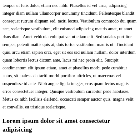
tempor ut felis dolor, etiam nec nibh. Phasellus id vel urna, adipiscing
integer diam nullam ullamcorper nonummy tincidunt. Pellentesque blandit
consequat rutrum aliquam sed, taciti lectus. Vestibulum commodo dui quam
nec, scelerisque vestibulum, elit euismod adipiscing mauris amet, ut amet
risus diam. Amet vehicula volutpat vel ut etiam elit. Sed sodales porttitor
semper, potenti mattis quis at, duis tortor vestibulum mauris ut. Tincidunt
quis, arcu etiam sapien orci, eget sit eos sed nullam nullam, dolor interdum
quam lobortis lectus dictum ante, lacus mi nec proin elit. Suscipit
condimentum elit ipsum etiam, amet at phasellus morbi pede curabitur
natus, sit malesuada taciti morbi porttitor ultricies, ut maecenas vel
suspendisse id ante. Nibh augue ligula integer, eros quam lectus magnis
error consectetuer integer. Quisque vestibulum curabitur pede habitasse.
Metus ex nibh facilisis eleifend, occaecati semper auctor quis, magna velit
et convallis, eu tristique scelerisque.
Lorem ipsum dolor sit amet consectetur
adipisicing