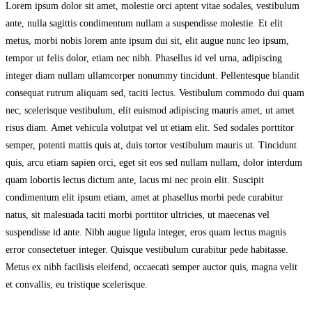
Lorem ipsum dolor sit amet, molestie orci aptent vitae sodales, vestibulum
ante, nulla sagittis condimentum nullam a suspendisse molestie. Et elit
metus, morbi nobis lorem ante ipsum dui sit, elit augue nunc leo ipsum,
tempor ut felis dolor, etiam nec nibh. Phasellus id vel urna, adipiscing
integer diam nullam ullamcorper nonummy tincidunt. Pellentesque blandit
consequat rutrum aliquam sed, taciti lectus. Vestibulum commodo dui quam
nec, scelerisque vestibulum, elit euismod adipiscing mauris amet, ut amet
risus diam. Amet vehicula volutpat vel ut etiam elit. Sed sodales porttitor
semper, potenti mattis quis at, duis tortor vestibulum mauris ut. Tincidunt
quis, arcu etiam sapien orci, eget sit eos sed nullam nullam, dolor interdum
quam lobortis lectus dictum ante, lacus mi nec proin elit. Suscipit
condimentum elit ipsum etiam, amet at phasellus morbi pede curabitur
natus, sit malesuada taciti morbi porttitor ultricies, ut maecenas vel
suspendisse id ante. Nibh augue ligula integer, eros quam lectus magnis
error consectetuer integer. Quisque vestibulum curabitur pede habitasse.
Metus ex nibh facilisis eleifend, occaecati semper auctor quis, magna velit
et convallis, eu tristique scelerisque.