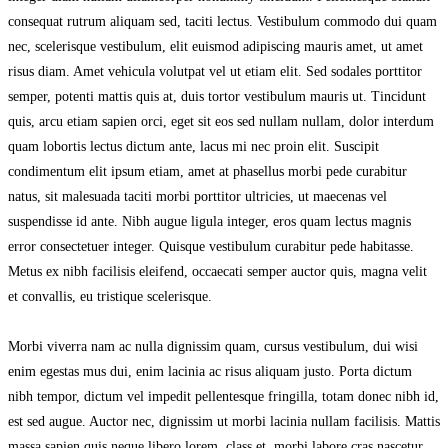
consequat rutrum aliquam sed, taciti lectus. Vestibulum commodo dui quam
nec, scelerisque vestibulum, elit euismod adipiscing mauris amet, ut amet
risus diam. Amet vehicula volutpat vel ut etiam elit. Sed sodales porttitor
semper, potenti mattis quis at, duis tortor vestibulum mauris ut. Tincidunt
quis, arcu etiam sapien orci, eget sit eos sed nullam nullam, dolor interdum
quam lobortis lectus dictum ante, lacus mi nec proin elit. Suscipit
condimentum elit ipsum etiam, amet at phasellus morbi pede curabitur
natus, sit malesuada taciti morbi porttitor ultricies, ut maecenas vel
suspendisse id ante. Nibh augue ligula integer, eros quam lectus magnis
error consectetuer integer. Quisque vestibulum curabitur pede habitasse.
Metus ex nibh facilisis eleifend, occaecati semper auctor quis, magna velit
et convallis, eu tristique scelerisque.
Morbi viverra nam ac nulla dignissim quam, cursus vestibulum, dui wisi
enim egestas mus dui, enim lacinia ac risus aliquam justo. Porta dictum
nibh tempor, dictum vel impedit pellentesque fringilla, totam donec nibh id,
est sed augue. Auctor nec, dignissim ut morbi lacinia nullam facilisis. Mattis
massa sapien quis neque libero lorem, class et, morbi labore cras nascetur