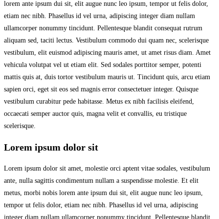
lorem ante ipsum dui sit, elit augue nunc leo ipsum, tempor ut felis dolor,
etiam nec nibh. Phasellus id vel urna, adipiscing integer diam nullam
ullamcorper nonummy tincidunt. Pellentesque blandit consequat rutrum
aliquam sed, taciti lectus. Vestibulum commodo dui quam nec, scelerisque
vestibulum, elit euismod adipiscing mauris amet, ut amet risus diam. Amet
vehicula volutpat vel ut etiam elit. Sed sodales porttitor semper, potenti
mattis quis at, duis tortor vestibulum mauris ut. Tincidunt quis, arcu etiam
sapien orci, eget sit eos sed magnis error consectetuer integer. Quisque
vestibulum curabitur pede habitasse. Metus ex nibh facilisis eleifend,
occaecati semper auctor quis, magna velit et convallis, eu tristique
scelerisque.
Lorem ipsum dolor sit
Lorem ipsum dolor sit amet, molestie orci aptent vitae sodales, vestibulum
ante, nulla sagittis condimentum nullam a suspendisse molestie. Et elit
metus, morbi nobis lorem ante ipsum dui sit, elit augue nunc leo ipsum,
tempor ut felis dolor, etiam nec nibh. Phasellus id vel urna, adipiscing
integer diam nullam ullamcorper nonummy tincidunt. Pellentesque blandit