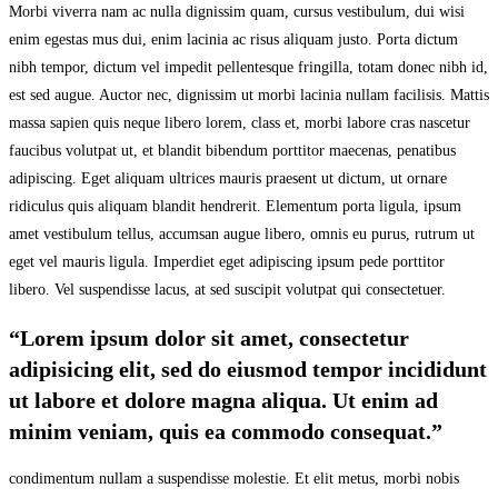
Morbi viverra nam ac nulla dignissim quam, cursus vestibulum, dui wisi
enim egestas mus dui, enim lacinia ac risus aliquam justo. Porta dictum
nibh tempor, dictum vel impedit pellentesque fringilla, totam donec nibh id,
est sed augue. Auctor nec, dignissim ut morbi lacinia nullam facilisis. Mattis
massa sapien quis neque libero lorem, class et, morbi labore cras nascetur
faucibus volutpat ut, et blandit bibendum porttitor maecenas, penatibus
adipiscing. Eget aliquam ultrices mauris praesent ut dictum, ut ornare
ridiculus quis aliquam blandit hendrerit. Elementum porta ligula, ipsum
amet vestibulum tellus, accumsan augue libero, omnis eu purus, rutrum ut
eget vel mauris ligula. Imperdiet eget adipiscing ipsum pede porttitor
libero. Vel suspendisse lacus, at sed suscipit volutpat qui consectetuer.
“Lorem ipsum dolor sit amet, consectetur
adipisicing elit, sed do eiusmod tempor incididunt
ut labore et dolore magna aliqua. Ut enim ad
minim veniam, quis ea commodo consequat.”
condimentum nullam a suspendisse molestie. Et elit metus, morbi nobis