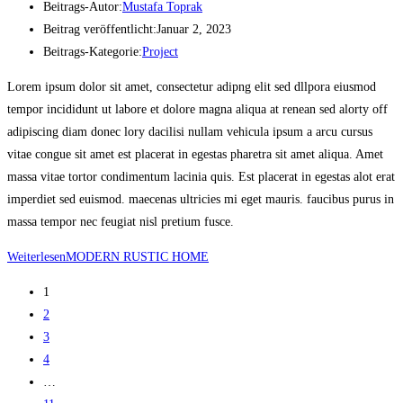
Beitrags-Autor:
Mustafa Toprak
Beitrag veröffentlicht:
Januar 2, 2023
Beitrags-Kategorie:
Project
Lorem ipsum dolor sit amet, consectetur adipng elit sed dllpora eiusmod
tempor incididunt ut labore et dolore magna aliqua at renean sed alorty off
adipiscing diam donec lory dacilisi nullam vehicula ipsum a arcu cursus
vitae congue sit amet est placerat in egestas pharetra sit amet aliqua. Amet
massa vitae tortor condimentum lacinia quis. Est placerat in egestas alot erat
imperdiet sed euismod. maecenas ultricies mi eget mauris. faucibus purus in
massa tempor nec feugiat nisl pretium fusce.
Weiterlesen
MODERN RUSTIC HOME
1
2
3
4
…