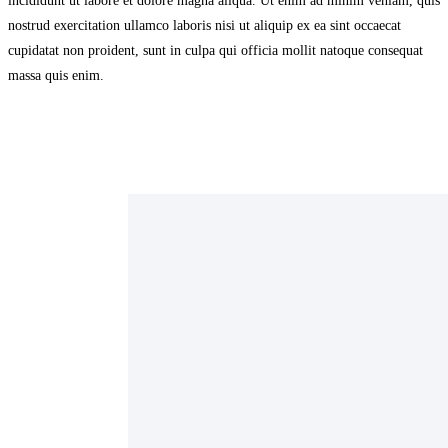
incididunt ut labore et dolore magna aliqua. Ut enim ad minim veniam, quis
nostrud exercitation ullamco laboris nisi ut aliquip ex ea sint occaecat
cupidatat non proident, sunt in culpa qui officia mollit natoque consequat
massa quis enim.