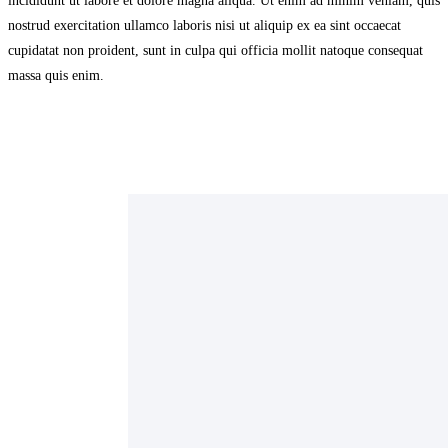
incididunt ut labore et dolore magna aliqua. Ut enim ad minim veniam, quis
nostrud exercitation ullamco laboris nisi ut aliquip ex ea sint occaecat
cupidatat non proident, sunt in culpa qui officia mollit natoque consequat
massa quis enim.