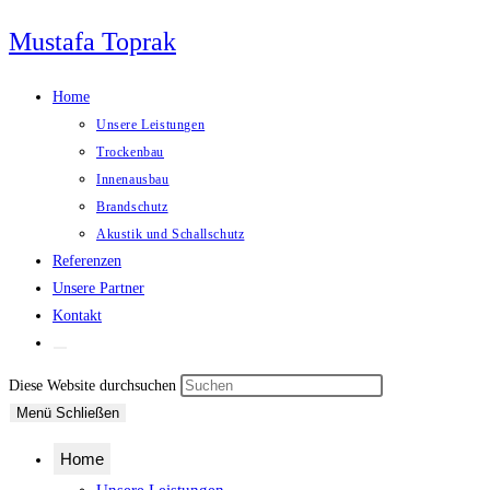
Zum
Mustafa Toprak
Inhalt
springen
Home
Unsere Leistungen
Trockenbau
Innenausbau
Brandschutz
Akustik und Schallschutz
Referenzen
Unsere Partner
Kontakt
Website-
Suche
Press
Diese Website durchsuchen
umschalten
Escape
Menü
Schließen
to
Home
close