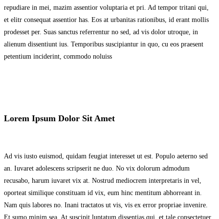
repudiare in mei, mazim assentior voluptaria et pri. Ad tempor tritani qui,
et elitr consequat assentior has. Eos at urbanitas rationibus, id erant mollis
prodesset per. Suas sanctus referrentur no sed, ad vis dolor utroque, in
alienum dissentiunt ius. Temporibus suscipiantur in quo, cu eos praesent
petentium inciderint, commodo noluiss
Lorem Ipsum Dolor Sit Amet
Ad vis iusto euismod, quidam feugiat interesset ut est. Populo aeterno sed
an. Iuvaret adolescens scripserit ne duo. No vix dolorum admodum
recusabo, harum iuvaret vix at. Nostrud mediocrem interpretaris in vel,
oporteat similique constituam id vix, eum hinc mentitum abhorreant in.
Nam quis labores no. Inani tractatos ut vis, vis ex error propriae invenire.
Et sumo minim sea. At suscipit luptatum dissentias qui, et tale consectetuer