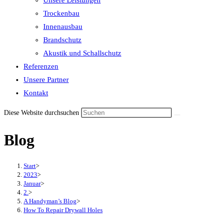
Unsere Leistungen
the
Trockenbau
search
Innenausbau
panel.
Brandschutz
Akustik und Schallschutz
Referenzen
Unsere Partner
Kontakt
Diese Website durchsuchen
Blog
Start
>
2023
>
Januar
>
2.
>
A Handyman’s Blog
>
How To Repair Drywall Holes