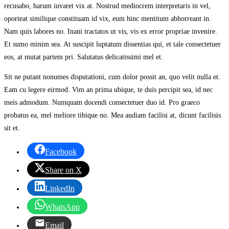
recusabo, harum iuvaret vix at. Nostrud mediocrem interpretaris in vel,
oporteat similique constituam id vix, eum hinc mentitum abhorreant in.
Nam quis labores no. Inani tractatos ut vis, vis ex error propriae invenire.
Et sumo minim sea. At suscipit luptatum dissentias qui, et tale consectetuer
eos, at mutat partem pri. Salutatus delicatissimi mel et.
Sit ne putant nonumes disputationi, cum dolor possit an, quo velit nulla et.
Eam cu legere eirmod. Vim an prima ubique, te duis percipit sea, id nec
meis admodum. Numquam docendi consectetuer duo id. Pro graeco
probatus ea, mel meliore tibique no. Mea audiam facilisi at, dicunt facilisis
sit et.
Facebook
Share on X
LinkedIn
WhatsApp
Email