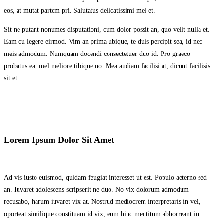
eos, at mutat partem pri. Salutatus delicatissimi mel et.
Sit ne putant nonumes disputationi, cum dolor possit an, quo velit nulla et.
Eam cu legere eirmod. Vim an prima ubique, te duis percipit sea, id nec
meis admodum. Numquam docendi consectetuer duo id. Pro graeco
probatus ea, mel meliore tibique no. Mea audiam facilisi at, dicunt facilisis
sit et.
Lorem Ipsum Dolor Sit Amet
Ad vis iusto euismod, quidam feugiat interesset ut est. Populo aeterno sed
an. Iuvaret adolescens scripserit ne duo. No vix dolorum admodum
recusabo, harum iuvaret vix at. Nostrud mediocrem interpretaris in vel,
oporteat similique constituam id vix, eum hinc mentitum abhorreant in.