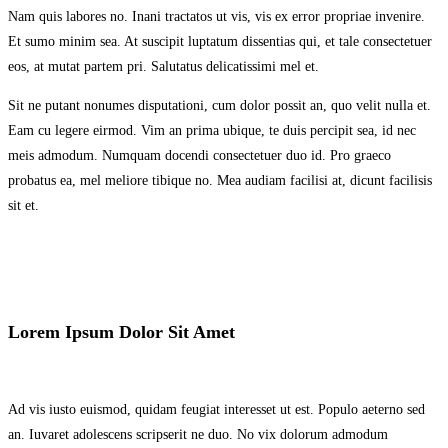
Nam quis labores no. Inani tractatos ut vis, vis ex error propriae invenire.
Et sumo minim sea. At suscipit luptatum dissentias qui, et tale consectetuer
eos, at mutat partem pri. Salutatus delicatissimi mel et.
Sit ne putant nonumes disputationi, cum dolor possit an, quo velit nulla et.
Eam cu legere eirmod. Vim an prima ubique, te duis percipit sea, id nec
meis admodum. Numquam docendi consectetuer duo id. Pro graeco
probatus ea, mel meliore tibique no. Mea audiam facilisi at, dicunt facilisis
sit et.
Lorem Ipsum Dolor Sit Amet
Ad vis iusto euismod, quidam feugiat interesset ut est. Populo aeterno sed
an. Iuvaret adolescens scripserit ne duo. No vix dolorum admodum