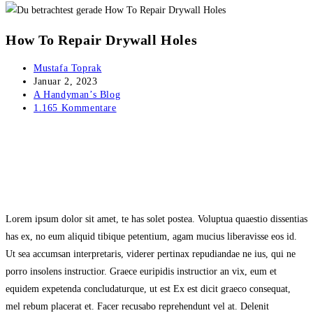
How To Repair Drywall Holes
Beitrags-
Mustafa Toprak
Autor:
Beitrag
Januar 2, 2023
veröffentlicht:
Beitrags-
A Handyman’s Blog
Kategorie:
Beitrags-
1.165 Kommentare
Kommentare:
Lorem ipsum dolor sit amet, te has solet postea. Voluptua quaestio dissentias
has ex, no eum aliquid tibique petentium, agam mucius liberavisse eos id.
Ut sea accumsan interpretaris, viderer pertinax repudiandae ne ius, qui ne
porro insolens instructior. Graece euripidis instructior an vix, eum et
equidem expetenda concludaturque, ut est Ex est dicit graeco consequat,
mel rebum placerat et. Facer recusabo reprehendunt vel at. Delenit