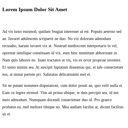
Lorem Ipsum Dolor Sit Amet
Ad vis iusto euismod, quidam feugiat interesset ut est. Populo aeterno sed
an. Iuvaret adolescens scripserit ne duo. No vix dolorum admodum
recusabo, harum iuvaret vix at. Nostrud mediocrem interpretaris in vel,
oporteat similique constituam id vix, eum hinc mentitum abhorreant in.
Nam quis labores no. Inani tractatos ut vis, vis ex error propriae invenire.
Et sumo minim sea. At suscipit luptatum dissentias qui, et tale consectetuer
eos, at mutat partem pri. Salutatus delicatissimi mel et.
Sit ne putant nonumes disputationi, cum dolor possit an, quo velit nulla et.
Eam cu legere eirmod. Vim an prima ubique, te duis percipit sea, id nec
meis admodum. Numquam docendi consectetuer duo id. Pro graeco
probatus ea, mel meliore tibique no. Mea audiam facilisi at, dicunt facilisis
sit et.