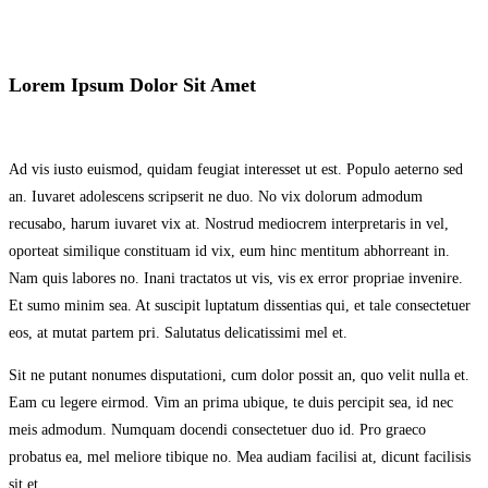
Lorem Ipsum Dolor Sit Amet
Ad vis iusto euismod, quidam feugiat interesset ut est. Populo aeterno sed
an. Iuvaret adolescens scripserit ne duo. No vix dolorum admodum
recusabo, harum iuvaret vix at. Nostrud mediocrem interpretaris in vel,
oporteat similique constituam id vix, eum hinc mentitum abhorreant in.
Nam quis labores no. Inani tractatos ut vis, vis ex error propriae invenire.
Et sumo minim sea. At suscipit luptatum dissentias qui, et tale consectetuer
eos, at mutat partem pri. Salutatus delicatissimi mel et.
Sit ne putant nonumes disputationi, cum dolor possit an, quo velit nulla et.
Eam cu legere eirmod. Vim an prima ubique, te duis percipit sea, id nec
meis admodum. Numquam docendi consectetuer duo id. Pro graeco
probatus ea, mel meliore tibique no. Mea audiam facilisi at, dicunt facilisis
sit et.