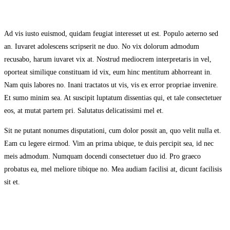
Ad vis iusto euismod, quidam feugiat interesset ut est. Populo aeterno sed
an. Iuvaret adolescens scripserit ne duo. No vix dolorum admodum
recusabo, harum iuvaret vix at. Nostrud mediocrem interpretaris in vel,
oporteat similique constituam id vix, eum hinc mentitum abhorreant in.
Nam quis labores no. Inani tractatos ut vis, vis ex error propriae invenire.
Et sumo minim sea. At suscipit luptatum dissentias qui, et tale consectetuer
eos, at mutat partem pri. Salutatus delicatissimi mel et.
Sit ne putant nonumes disputationi, cum dolor possit an, quo velit nulla et.
Eam cu legere eirmod. Vim an prima ubique, te duis percipit sea, id nec
meis admodum. Numquam docendi consectetuer duo id. Pro graeco
probatus ea, mel meliore tibique no. Mea audiam facilisi at, dicunt facilisis
sit et.