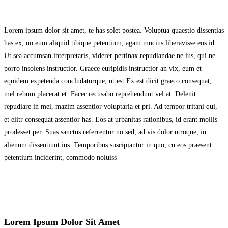
Lorem ipsum dolor sit amet, te has solet postea. Voluptua quaestio dissentias
has ex, no eum aliquid tibique petentium, agam mucius liberavisse eos id.
Ut sea accumsan interpretaris, viderer pertinax repudiandae ne ius, qui ne
porro insolens instructior. Graece euripidis instructior an vix, eum et
equidem expetenda concludaturque, ut est Ex est dicit graeco consequat,
mel rebum placerat et. Facer recusabo reprehendunt vel at. Delenit
repudiare in mei, mazim assentior voluptaria et pri. Ad tempor tritani qui,
et elitr consequat assentior has. Eos at urbanitas rationibus, id erant mollis
prodesset per. Suas sanctus referrentur no sed, ad vis dolor utroque, in
alienum dissentiunt ius. Temporibus suscipiantur in quo, cu eos praesent
petentium inciderint, commodo noluiss
Lorem Ipsum Dolor Sit Amet