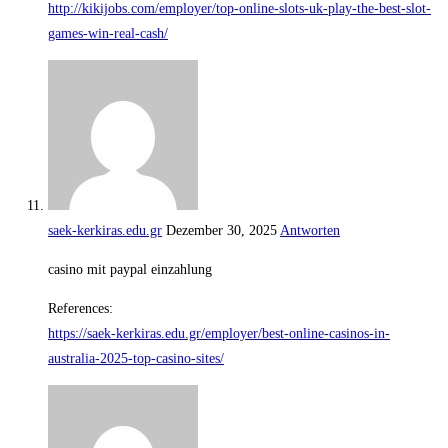
http://kikijobs.com/employer/top-online-slots-uk-play-the-best-slot-
games-win-real-cash/
saek-kerkiras.edu.gr
Dezember 30, 2025
Antworten
casino mit paypal einzahlung
References:
https://saek-kerkiras.edu.gr/employer/best-online-casinos-in-
australia-2025-top-casino-sites/